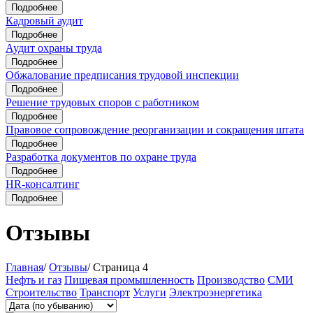
Подробнее
Кадровый аудит
Подробнее
Аудит охраны труда
Подробнее
Обжалование предписания трудовой инспекции
Подробнее
Решение трудовых споров с работником
Подробнее
Правовое сопровождение реорганизации и сокращения штата
Подробнее
Разработка документов по охране труда
Подробнее
HR-консалтинг
Подробнее
Отзывы
Главная
/
Отзывы
/
Страница 4
Нефть и газ
Пищевая промышленность
Производство
СМИ
Строительство
Транспорт
Услуги
Электроэнергетика