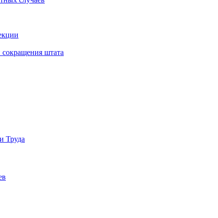
екции
 сокращения штата
и Труда
ев